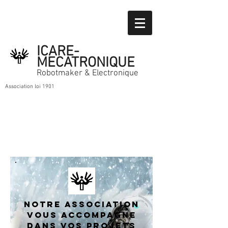
ICARE-
MECATRONIQUE
Robotmaker & Electronique
Association loi 1901
NOTRE ASSOCIATION
vous AccompagnE
dans vos projets