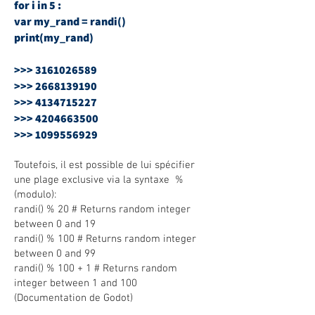
for i in 5 :
var my_rand = randi()
print(my_rand)
>>>
3161026589
>>>
2668139190
>>>
4134715227
>>>
4204663500
>>>
1099556929
Toutefois, il est possible de lui spécifier
une plage exclusive via la syntaxe %
(modulo):
randi() % 20 # Returns random integer
between 0 and 19
randi() % 100 # Returns random integer
between 0 and 99
randi() % 100 + 1 # Returns random
integer between 1 and 100
(Documentation de Godot)