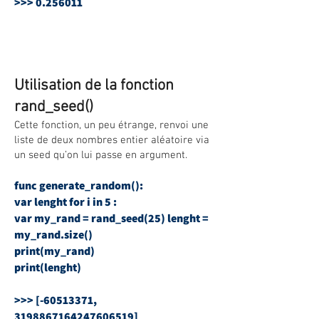
>>>
0.256011
Utilisation de la fonction
rand_seed()
Cette fonction, un peu étrange, renvoi une
liste de deux nombres entier aléatoire via
un seed qu’on lui passe en argument.
func generate_random():
var lenght for i in 5 :
var my_rand = rand_seed(25) lenght =
my_rand.size()
print(my_rand)
print(lenght)
>>> [-60513371,
3198867164247606519]