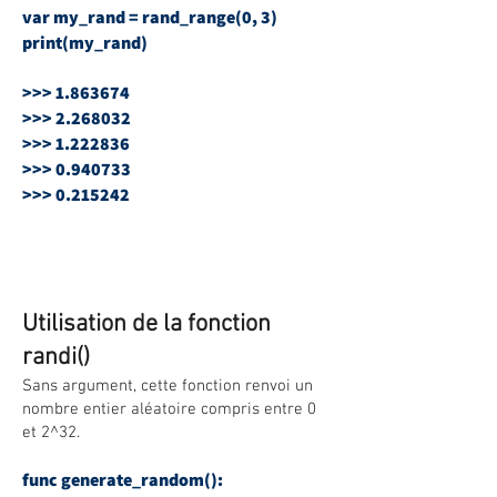
var my_rand = rand_range(0, 3)
print(my_rand)
>>>
1.863674
>>>
2.268032
>>>
1.222836
>>>
0.940733
>>>
0.215242
Utilisation de la fonction
randi()
Sans argument, cette fonction renvoi un
nombre entier aléatoire compris entre 0
et 2^32.
func generate_random():