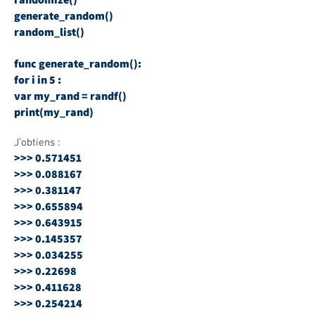
generate_random()
random_list()
func generate_random():
for i in 5 :
var my_rand = randf()
print(my_rand)
J’obtiens :
>>>
0.571451
>>>
0.088167
>>>
0.381147
>>>
0.655894
>>>
0.643915
>>>
0.145357
>>>
0.034255
>>> 0.22698
>>>
0.411628
>>>
0.254214