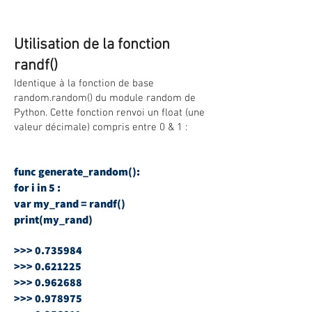
Utilisation de la fonction
randf()
Identique à la fonction de base
random.random() du module random de
Python. Cette fonction renvoi un float (une
valeur décimale) compris entre 0 & 1 :
func generate_random():
for i in 5 :
var my_rand = randf()
print(my_rand)
>>>
0.735984
>>>
0.621225
>>>
0.962688
>>>
0.978975