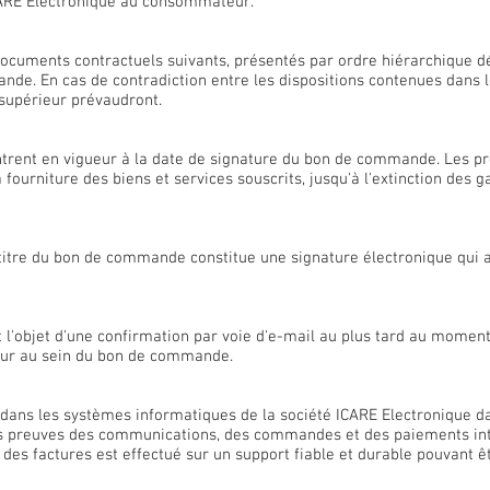
ICARE Electronique au consommateur.
documents contractuels suivants, présentés par ordre hiérarchique dé
nde. En cas de contradiction entre les dispositions contenues dans 
supérieur prévaudront.
ntrent en vigueur à la date de signature du bon de commande. Les pr
 fourniture des biens et services souscrits, jusqu'à l'extinction des 
itre du bon de commande constitue une signature électronique qui a,
 l'objet d'une confirmation par voie d'e-mail au plus tard au moment 
eur au sein du bon de commande.
 dans les systèmes informatiques de la société ICARE Electronique d
s preuves des communications, des commandes et des paiements inte
s factures est effectué sur un support fiable et durable pouvant êtr