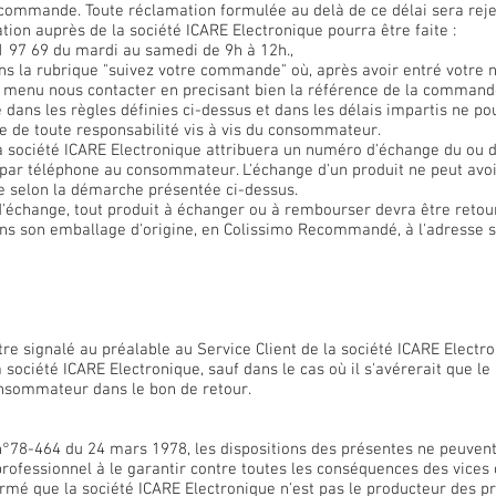
e commande. Toute réclamation formulée au delà de ce délai sera reje
tion auprès de la société ICARE Electronique pourra être faite :
81 97 69 du mardi au samedi de 9h à 12h.,
ans la rubrique "suivez votre commande" où, après avoir entré votre 
e menu nous contacter en precisant bien la référence de la command
 dans les règles définies ci-dessus et dans les délais impartis ne po
e de toute responsabilité vis à vis du consommateur.
la société ICARE Electronique attribuera un numéro d'échange du ou de
ar téléphone au consommateur. L'échange d'un produit ne peut avoir 
selon la démarche présentée ci-dessus.
 d'échange, tout produit à échanger ou à rembourser devra être retou
ns son emballage d'origine, en Colissimo Recommandé, à l'adresse s
tre signalé au préalable au Service Client de la société ICARE Electro
a société ICARE Electronique, sauf dans le cas où il s'avérerait que l
consommateur dans le bon de retour.
n°78-464 du 24 mars 1978, les dispositions des présentes ne peuven
professionnel à le garantir contre toutes les conséquences des vices
é que la société ICARE Electronique n'est pas le producteur des pr