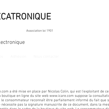
ECATRONIQUE
Association loi 1901
ectronique
os
Adhésion
Nous contacter
e.com
a été mise en place par Nicolas Colin, qui est l'exploitant de 
la boutique en ligne du site web
www.icare.com
suppose la consultati
, le consommateur reconnaît être parfaitement informé du fait que 
 nécessite pas la signature manuscrite de ce document, dans la mesu