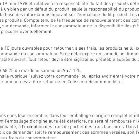
u 19 mai 1998 et relative à la responsabilité du fait des produits dé
n bien par un défaut du produit, seule la responsabilité du product
a base des informations figurant sur l'emballage dudit produit. Les 
ches produits. Compte tenu de la fréquence de renouvellement des co
, sur demande, informer le consommateur de la disponibilité des pi
s procurer éventuellement.
10 jours ouvrables pour retourner, à ses frais, les produits ne lui c
 commande du consommateur. Si ce délai expire un samedi, un dimanc
able suivant. Tout retour devra être signalé au préalable auprès du S
68 68 75 du mardi au samedi de 9h à 12h,
ans la rubrique "suivez votre commande" où, après avoir entré votre 
e produit devra être retourné en Colissimo Recommandé à :
yés dans leur ensemble, dans leur emballage d'origine complet et inta
nt l'emballage d'origine aura été détérioré, ne sera ni remboursé ni
pénalité, à l'exception des frais de port et des frais bancaires. Dans 
hoix de demander soit le remboursement des sommes versées, soit l'
a aux frais du consommateur.