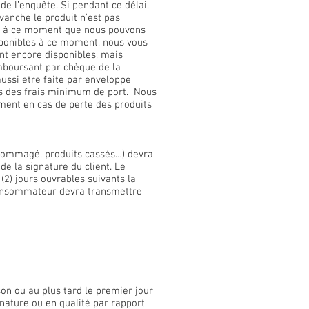
e l’enquête. Si pendant ce délai,
vanche le produit n’est pas
ent à ce moment que nous pouvons
sponibles à ce moment, nous vous
ent encore disponibles, mais
emboursant par chèque de la
ussi etre faite par enveloppe
s des frais minimum de port. Nous
mment en cas de perte des produits
endommagé, produits cassés…) devra
e la signature du client. Le
2) jours ouvrables suivants la
consommateur devra transmettre
on ou au plus tard le premier jour
 nature ou en qualité par rapport