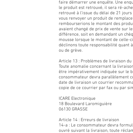
faire démarrer une enquête. Une enquê
le produit est retrouvé, il sera ré-ac
retrouvé à l’issue du délai de 21 jou
vous renvoyer un produit de remplacem
rembourserions le montant des produit
avaient changé de prix de vente sur le
différence, soit en demandant un chèq
mousse lorsque le montant de celle-c
déclinons toute responsabilité quant à
ou de grève.
Article 13 : Problèmes de livraison du 
Toute anomalie concernant la livraiso
être impérativement indiquée sur le b
consommateur devra parallèlement con
date de livraison un courrier recomm
copie de ce courrier par fax ou par sim
ICARE Electronique
18 Boulevard Laromiguière
06130 GRASSE
Article 14 : Erreurs de livraison
14-a : Le consommateur devra formuler
ouvré suivant la livraison, toute récl