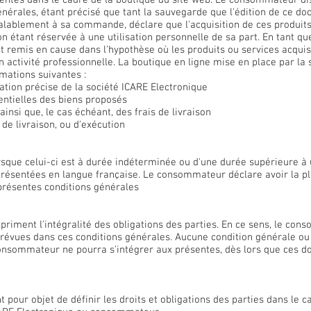
entés dans le cadre de la boutique du site web. Le consommateur di
énérales, étant précisé que tant la sauvegarde que l'édition de ce d
lablement à sa commande, déclare que l'acquisition de ces produits
tion étant réservée à une utilisation personnelle de sa part. En tant 
nt remis en cause dans l'hypothèse où les produits ou services acqui
n activité professionnelle. La boutique en ligne mise en place par la
mations suivantes :
ation précise de la société ICARE Electronique
entielles des biens proposés
ainsi que, le cas échéant, des frais de livraison
de livraison, ou d'exécution
orsque celui-ci est à durée indéterminée ou d'une durée supérieure à
résentées en langue française. Le consommateur déclare avoir la ple
présentes conditions générales
priment l'intégralité des obligations des parties. En ce sens, le co
 prévues dans ces conditions générales. Aucune condition générale ou
nsommateur ne pourra s'intégrer aux présentes, dès lors que ces d
 pour objet de définir les droits et obligations des parties dans le c