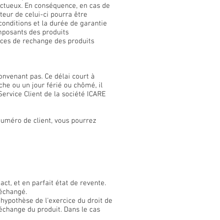
fectueux. En conséquence, en cas de
eur de celui-ci pourra être
conditions et la durée de garantie
mposants des produits
èces de rechange des produits
onvenant pas. Ce délai court à
he ou un jour férié ou chômé, il
ervice Client de la société ICARE
numéro de client, vous pourrez
ct, et en parfait état de revente.
 échangé.
l'hypothèse de l'exercice du droit de
échange du produit. Dans le cas