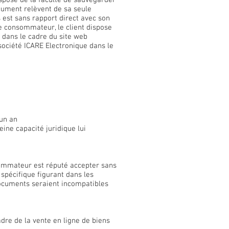
spose de la faculté de sauvegarder
ocument relèvent de sa seule
 est sans rapport direct avec son
que consommateur, le client dispose
s dans le cadre du site web
 société ICARE Electronique dans le
 un an
ine capacité juridique lui
nsommateur est réputé accepter sans
 spécifique figurant dans les
ocuments seraient incompatibles
adre de la vente en ligne de biens