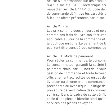
Article 8 : Informations sur les produit
8-a : La société ICARE Electronique pr
respecter l'Article L 111-1 du Code de
de commande définitive les caractérist
8-b : Les offres présentées par la soc
Article 9 : Prix
Les prix sont indiqués en euros et ne
compte des frais de livraison, facturé
applicable au jour de la commande et 
la boutique en ligne. Le paiement de 
pourront être considérées commes de
Article 10 : Mode de paiement
Pour régler sa commande, le consomm
Le consommateur garantit la société I
paiement choisi par lui, lors de la va
gestion de commande et toute livraiso
officiellement accrédités ou en cas d
livraison ou d'honorer une commande
précédente ou avec lequel un litige d
procédure de vérification des comman
son insu. Dans le cadre de cette vérif
copie d'une pièce d'identité ainsi qu'
services des pièces envoyées.