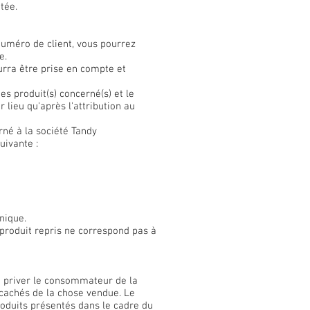
tée.
numéro de client, vous pourrez
e.
urra être prise en compte et
s produit(s) concerné(s) et le
lieu qu'après l'attribution au
rné à la société Tandy
uivante :
nique.
e produit repris ne correspond pas à
t priver le consommateur de la
 cachés de la chose vendue. Le
oduits présentés dans le cadre du