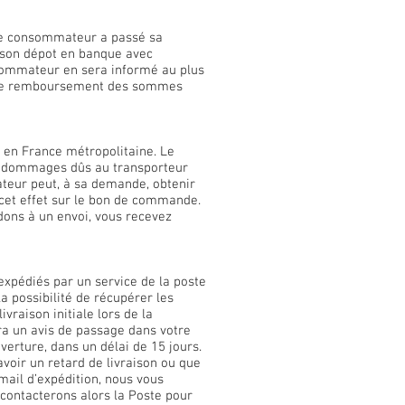
 le consommateur a passé sa
 son dépot en banque avec
nsommateur en sera informé au plus
it le remboursement des sommes
 en France métropolitaine. Le
les dommages dûs au transporteur
ateur peut, à sa demande, obtenir
à cet effet sur le bon de commande.
dons à un envoi, vous recevez
xpédiés par un service de la poste
la possibilité de récupérer les
raison initiale lors de la
era un avis de passage dans votre
verture, dans un délai de 15 jours.
 avoir un retard de livraison ou que
 mail d’expédition, nous vous
contacterons alors la Poste pour