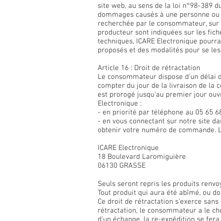
site web, au sens de la loi n°98-389 d
dommages causés à une personne ou à u
recherchée par le consommateur, sur l
producteur sont indiquées sur les fi
techniques, ICARE Electronique pourra
proposés et des modalités pour se le
Article 16 : Droit de rétractation
Le consommateur dispose d'un délai de 
compter du jour de la livraison de la
est prorogé jusqu'au premier jour ouvr
Electronique :
- en priorité par téléphone au 05 65 
- en vous connectant sur notre site d
obtenir votre numéro de commande. L
ICARE Electronique
18 Boulevard Laromiguière
06130 GRASSE
Seuls seront repris les produits renvo
Tout produit qui aura été abîmé, ou do
Ce droit de rétractation s'exerce sans 
rétractation, le consommateur a le c
d'un échange, la re-expédition se fer