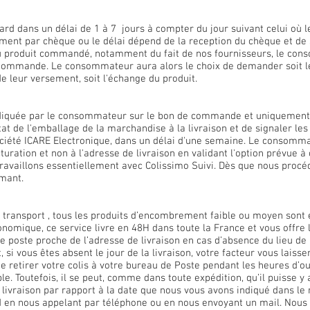
rd dans un délai de 1 à 7 jours à compter du jour suivant celui où
ment par chèque ou le délai dépend de la reception du chèque et de
 du produit commandé, notamment du fait de nos fournisseurs, le co
 sa commande. Le consommateur aura alors le choix de demander so
de leur versement, soit l'échange du produit.
 indiquée par le consommateur sur le bon de commande et uniquement
tat de l'emballage de la marchandise à la livraison et de signaler 
 société ICARE Electronique, dans un délai d'une semaine. Le consomm
cturation et non à l'adresse de livraison en validant l'option prévue 
travaillons essentiellement avec Colissimo Suivi. Dès que nous procé
mant.
transport , tous les produits d’encombrement faible ou moyen sont e
conomique, ce service livre en 48H dans toute la France et vous offre 
oste proche de l’adresse de livraison en cas d’absence du lieu de liv
 si vous êtes absent le jour de la livraison, votre facteur vous laiss
de retirer votre colis à votre bureau de Poste pendant les heures d’ou
ble. Toutefois, il se peut, comme dans toute expédition, qu’il puisse y
e livraison par rapport à la date que nous vous avons indiqué dans le
 en nous appelant par téléphone ou en nous envoyant un mail. Nous 