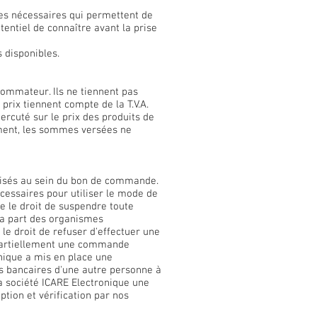
ues nécessaires qui permettent de
tentiel de connaître avant la prise
 disponibles.
sommateur. Ils ne tiennent pas
prix tiennent compte de la T.V.A.
rcuté sur le prix des produits de
oment, les sommes versées ne
visés au sein du bon de commande.
cessaires pour utiliser le mode de
e le droit de suspendre toute
la part des organismes
e droit de refuser d'effectuer une
partiellement une commande
onique a mis en place une
s bancaires d'une autre personne à
la société ICARE Electronique une
ption et vérification par nos