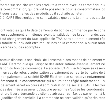
s
ésente sur son site web les produits à vendre avec les caractéristiq
 la consommation, qui prévoit la possibilité pour le consommateur po
iques essentielles des produits qu'il souhaite acheter.
iété ICARE Electronique ne sont valables que dans la limite des stocks
 sont valables qu'à la date de l'envoi du bon de commande par le con
s en supplément, et indiqués avant la validation de la commande. Les 
tout changement du taux applicable T.V.A. sera automatiquement répe
la totalité du prix doit être réalisé lors de la commande. A aucun m
s arrhes ou des acomptes.
ateur dispose, à son choix, de l'ensemble des modes de paiement 
CARE Electronique qu'il dispose des autorisations éventuellement né
lidation du bon de commande. La société ICARE Electronique se réserv
n en cas de refus d'autorisation de paiement par carte bancaire de 
e non paiement. La société ICARE Electronique se réserve notamment l
 émanant d'un consommateur qui n'aurait pas réglé totalement ou 
e paiement serait en cours d'administration. La société ICARE Electr
des destinée à assurer qu'aucune personne n'utilise les coordonnée
ication, il sera demandé au client d'adresser par fax ou par e-mail à 
un justificatif de domicile. La commande ne sera validée qu'après réce