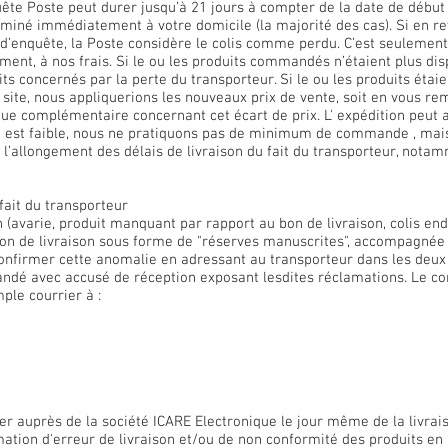
te Poste peut durer jusqu’à 21 jours à compter de la date de début d
heminé immédiatement à votre domicile (la majorité des cas). Si en re
rs d’enquête, la Poste considère le colis comme perdu. C’est seulem
ent, à nos frais. Si le ou les produits commandés n’étaient plus di
s concernés par la perte du transporteur. Si le ou les produits étai
 site, nous appliquerions les nouveaux prix de vente, soit en vous r
ue complémentaire concernant cet écart de prix. L' expédition peut a
i est faible, nous ne pratiquons pas de minimum de commande , mai
 l’allongement des délais de livraison du fait du transporteur, nota
fait du transporteur
n (avarie, produit manquant par rapport au bon de livraison, colis 
on de livraison sous forme de "réserves manuscrites", accompagnée d
firmer cette anomalie en adressant au transporteur dans les deux (
andé avec accusé de réception exposant lesdites réclamations. Le 
ple courrier à :
 auprès de la société ICARE Electronique le jour même de la livrais
amation d'erreur de livraison et/ou de non conformité des produits en